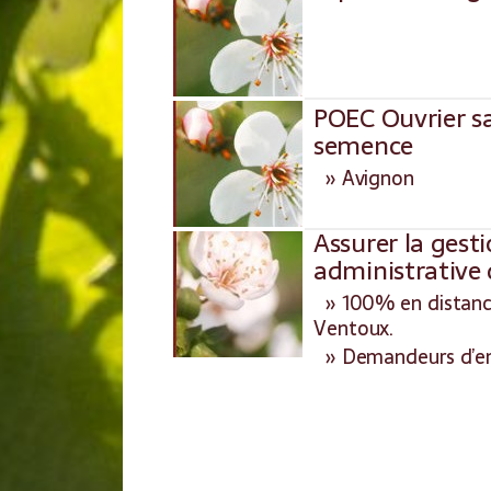
POEC Ouvrier sa
semence
» Avignon
Assurer la gest
administrative d
» 100% en distanci
Ventoux.
» Demandeurs d’empl