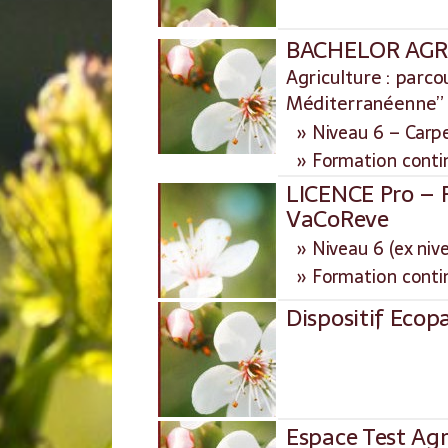
BACHELOR AG
Agriculture : parco
Méditerranéenne”
» Niveau 6 – Carpe
» Formation conti
LICENCE Pro – 
VaCoReve
» Niveau 6 (ex nivea
» Formation conti
Dispositif Ecop
Espace Test Agr