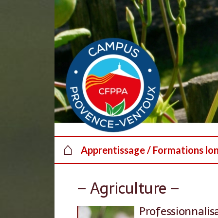
Au dessous du contenu
⌂
Apprentissage / Formations lo
– Agriculture –
Professionnalisa