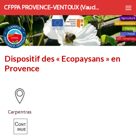
CFPPA PROVENCE-VENTOUX (Vaucluse) | Apprentissage et Formation continue
Au dessous du contenu
Dispositif des « Ecopaysans » en
Provence
Carpentras