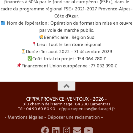
financées à 50% par le fond social européen+ (FSE+), dans le
cadre du programme régional FSE+ 2021-2027 Provence-Alpes-
Côte d'Azur.
Nom de l'opération : Opération de formation mise en œuvre
par voie de marché public.
Bénéficiaire : Région Sud
Lieu : Tout le territoire régional
Durée : 1er aout 2022 - 31 décembre 2029
Coût total du projet : 154 064 780 €
Financement Union européenne : 77 032 390 €
CFPPA PROVENCE-VENTOUX
2026
-
-
310 chemin de l'Hermitage 84 200 Carpentras
Tél : 04 90 60 80 90 -
cfppa.carpentras@educagri.fr
- Mentions légales -
Déposer une réclamation -