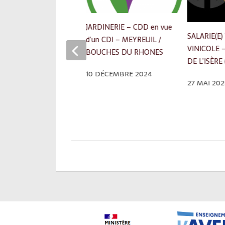
A MÉTIERS DE
GRICULTURE
JARDINERIE – CDD en vue
SALARIE(E) 
TICULTURE –
d’un CDI – MEYREUIL /
VINICOLE 
RENTISSAGE –
BOUCHES DU RHONES
DE L’ISÈRE
RIE AVIGNON
10 DÉCEMBRE 2024
27 MAI 202
IN 2025