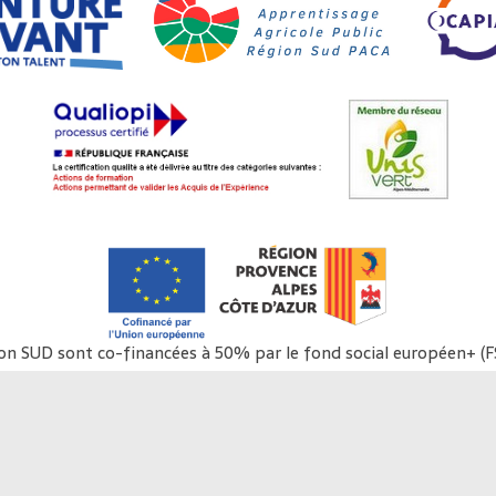
ion SUD sont co-financées à 50% par le fond social européen+ (
2021-2027 Provence-Alpes-Côte d'Azur.
pération : Opération de formation mise en œuvre par voie de m
Bénéficiaire : Région Sud
Lieu : Tout le territoire régional
Durée : 1er aout 2022 - 31 décembre 2029