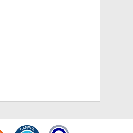
H/F – Domaine viticole à
(84)
Sarras (07)
17 JUIN 2025
 DE 18
7 JUILLET 2026
/
ONES
24