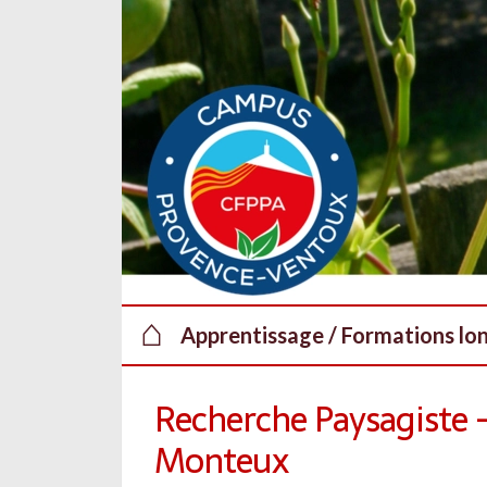
Au dessous du contenu
⌂
Apprentissage / Formations lo
Recherche Paysagiste 
Monteux