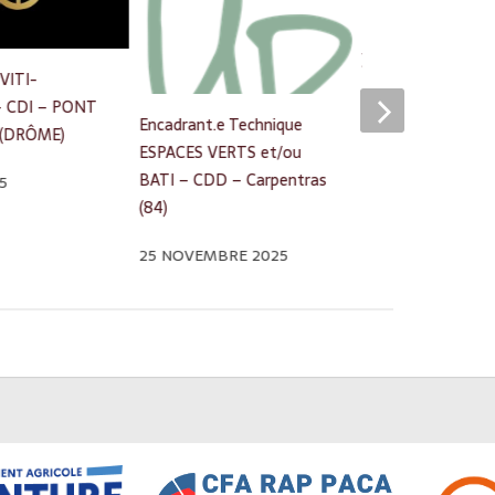
JARDINERIE –
VITI-
APPRENTISSAGE +
– CDI – PONT
ANS – MEYREUIL 
Encadrant.e Technique
 (DRÔME)
BOUCHES DU RH
ESPACES VERTS et/ou
#2
BATI – CDD – Carpentras
5
(84)
10 DÉCEMBRE 20
25 NOVEMBRE 2025