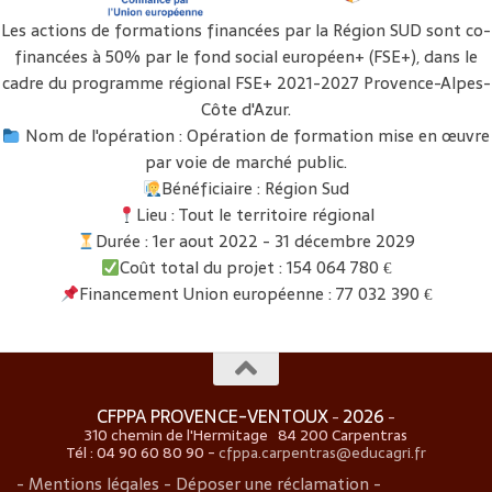
Les actions de formations financées par la Région SUD sont co-
financées à 50% par le fond social européen+ (FSE+), dans le
cadre du programme régional FSE+ 2021-2027 Provence-Alpes-
Côte d'Azur.
Nom de l'opération : Opération de formation mise en œuvre
par voie de marché public.
Bénéficiaire : Région Sud
Lieu : Tout le territoire régional
Durée : 1er aout 2022 - 31 décembre 2029
Coût total du projet : 154 064 780 €
Financement Union européenne : 77 032 390 €
CFPPA PROVENCE-VENTOUX
2026
-
-
310 chemin de l'Hermitage 84 200 Carpentras
Tél : 04 90 60 80 90 -
cfppa.carpentras@educagri.fr
- Mentions légales -
Déposer une réclamation -